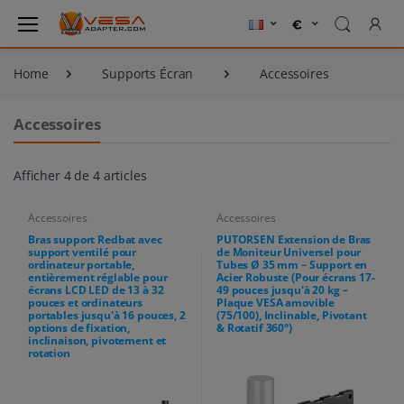
Home
Supports Écran
Accessoires
Accessoires
Afficher 4 de 4 articles
Accessoires
Accessoires
Bras support Redbat avec
PUTORSEN Extension de Bras
support ventilé pour
de Moniteur Universel pour
ordinateur portable,
Tubes Ø 35 mm – Support en
entièrement réglable pour
Acier Robuste (Pour écrans 17-
écrans LCD LED de 13 à 32
49 pouces jusqu'à 20 kg –
pouces et ordinateurs
Plaque VESA amovible
portables jusqu'à 16 pouces, 2
(75/100), Inclinable, Pivotant
options de fixation,
& Rotatif 360°)
inclinaison, pivotement et
rotation