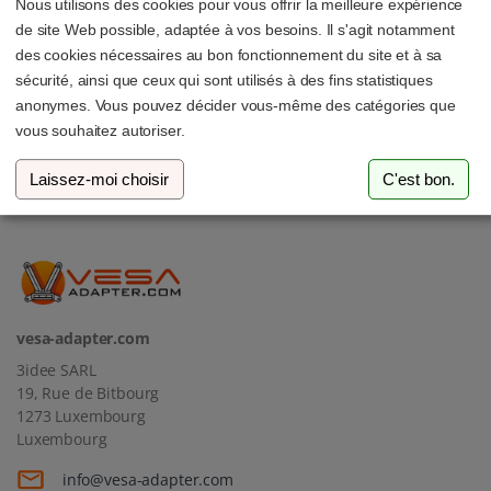
Nous utilisons des cookies pour vous offrir la meilleure expérience
de site Web possible, adaptée à vos besoins. Il s'agit notamment
des cookies nécessaires au bon fonctionnement du site et à sa
sécurité, ainsi que ceux qui sont utilisés à des fins statistiques
Abonne-toi à notre newsletter
anonymes. Vous pouvez décider vous-même des catégories que
vous souhaitez autoriser.
Adresse e-mail
Laissez-moi choisir
C'est bon.
vesa-adapter.com
3idee SARL
19, Rue de Bitbourg
1273 Luxembourg
Luxembourg
info@vesa-adapter.com