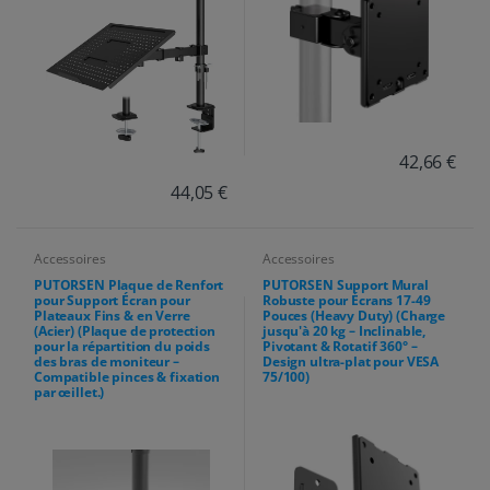
42,66 €
44,05 €
Accessoires
Accessoires
PUTORSEN Plaque de Renfort
PUTORSEN Support Mural
pour Support Écran pour
Robuste pour Écrans 17-49
Plateaux Fins & en Verre
Pouces (Heavy Duty) (Charge
(Acier) (Plaque de protection
jusqu'à 20 kg – Inclinable,
pour la répartition du poids
Pivotant & Rotatif 360° –
des bras de moniteur –
Design ultra-plat pour VESA
Compatible pinces & fixation
75/100)
par œillet.)