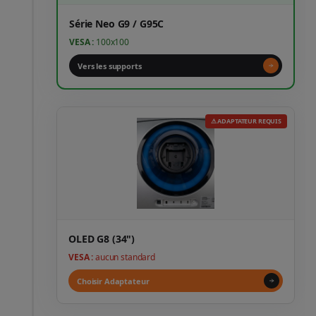
Série Neo G9 / G95C
VESA :
100x100
Vers les supports
⚠ ADAPTATEUR REQUIS
OLED G8 (34")
VESA :
aucun standard
Choisir Adaptateur