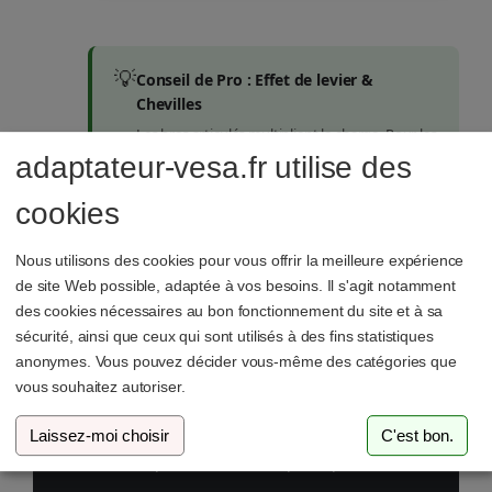
💡
Conseil de Pro : Effet de levier &
Chevilles
Les bras articulés multiplient la charge. Pour les
murs en maçonnerie, utilisez toujours des
adaptateur-vesa.fr utilise des
chevilles S10
(au lieu de S8) avec des vis de 8
cookies
mm. Montez toujours les grands panneaux à
deux personnes
pour éviter les tensions sur
le verre.
Nous utilisons des cookies pour vous offrir la meilleure expérience
de site Web possible, adaptée à vos besoins. Il s'agit notamment
des cookies nécessaires au bon fonctionnement du site et à sa
sécurité, ainsi que ceux qui sont utilisés à des fins statistiques
anonymes. Vous pouvez décider vous-même des catégories que
vous souhaitez autoriser.
Installation Dual prévue ?
Laissez-moi choisir
C'est bon.
Deux écrans Odyssey G7 ou G9 nécessitent une
disposition d'armes spécifique.