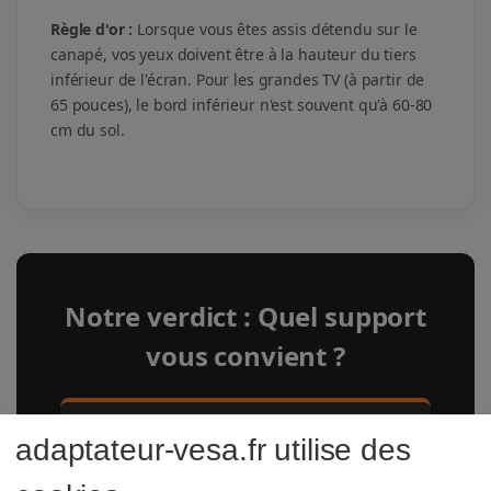
Règle d'or :
Lorsque vous êtes assis détendu sur le
canapé, vos yeux doivent être à la hauteur du tiers
inférieur de l'écran. Pour les grandes TV (à partir de
65 pouces), le bord inférieur n'est souvent qu'à 60-80
cm du sol.
Notre verdict : Quel support
vous convient ?
Le Polyvalent (Prix/Performance)
adaptateur-vesa.fr utilise des
Le
Montek Ultra Slim
est notre coup de