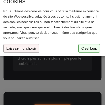
cookies
cœur. Pour moins de 100 €, vous obtenez un
support haut de gamme entièrement
Nous utilisons des cookies pour vous offrir la meilleure expérience
mobile, qui est plus plat (2 cm) que la
de site Web possible, adaptée à vos besoins. Il s'agit notamment
plupart des modèles rigides. Imbattable !
des cookies nécessaires au bon fonctionnement du site et à sa
sécurité, ainsi que ceux qui sont utilisés à des fins statistiques
anonymes. Vous pouvez décider vous-même des catégories que
Pour les Minimalistes (Ultra-Plat)
vous souhaitez autoriser.
Si vous n'avez pas besoin de pivoter l'écran,
le
Vogel's COMFORT
avec son système
Laissez-moi choisir
C'est bon.
ClickLoc et son prix équitable (~58 €) reste le
choix le plus sûr et le plus simple pour le
Look Galerie.