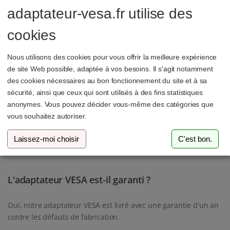
En règle générale, tu n'as besoin que d'un tournevis
adaptateur-vesa.fr utilise des
cruciforme pour l'installation. Tu trouveras plus de détails
dans les instructions jointes.
cookies
Nous utilisons des cookies pour vous offrir la meilleure expérience
de site Web possible, adaptée à vos besoins. Il s'agit notamment
Puis-je fixer l'adaptateur sur un bras réglable en
des cookies nécessaires au bon fonctionnement du site et à sa
hauteur ?
sécurité, ainsi que ceux qui sont utilisés à des fins statistiques
anonymes. Vous pouvez décider vous-même des catégories que
Oui, l'adaptateur est compatible avec la plupart des bras
vous souhaitez autoriser.
réglables en hauteur qui supportent une fixation VESA
75x75mm.
Laissez-moi choisir
C'est bon.
L'adaptateur VESA est-il garanti ?
Oui, notre adaptateur VESA est livré avec une garantie d'un an
contre les défauts de fabrication.