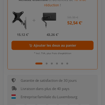
réduction
!
58,38 €
52,54 €
*
*
15,12 €
43,26 €
15,
*
*
Ajouter les deux au panier
* Incl. TVA, plus Frais d'expédition
Garantie de satisfaction de 30 jours
Livraison dans plus de 40 pays
Entreprise familiale du Luxembourg