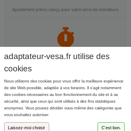
Ajustement précis conçu pour votre série de moniteurs
adaptateur-vesa.fr utilise des
Installation simple et rapide
cookies
Toutes les vis et fixations nécessaires sont incluses.
Nous utilisons des cookies pour vous offrir la meilleure expérience
de site Web possible, adaptée à vos besoins. Il s'agit notamment
des cookies nécessaires au bon fonctionnement du site et à sa
sécurité, ainsi que ceux qui sont utilisés à des fins statistiques
anonymes. Vous pouvez décider vous-même des catégories que
vous souhaitez autoriser.
Stabilité testée
Laissez-moi choisir
C'est bon.