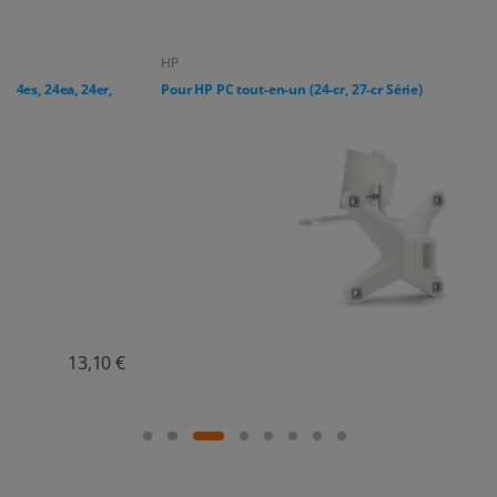
HP
Pour HP PC tout-en-un (24-cr, 27-cr Série)
18,85 €