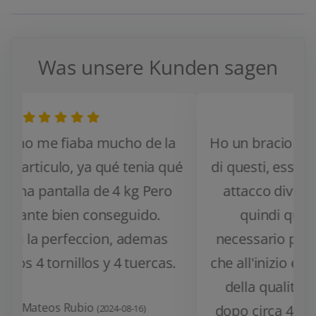
Was unsere Kunden sagen
Ho un bracio per due monitor ma uno
di questi, essendo un omen, aveva un
attacco diverso da quelli standard
quindi questo adattatore era
necessario per montarlo. C'è da dire
che all'inizio ero abbastanza dubbioso
Zurück
Weiter
della qualità della plastica ma ora
dopo circa 4 quasi 5 mesi posso dire