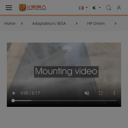
Home
Adaptateurs VESA
HP Omen
A