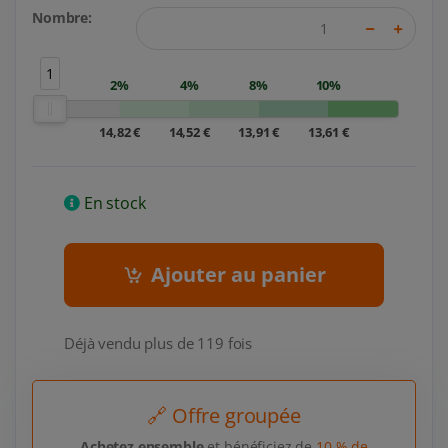
Nombre:
1
2%
4%
8%
10%
14,82 €
14,52 €
13,91 €
13,61 €
En stock
Ajouter au panier
Déjà vendu plus de 119 fois
🔗 Offre groupée
Achetez ensemble
et bénéficiez de
10 % de