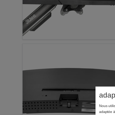
adapt
Nous utili
adaptée à