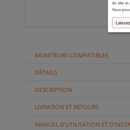
du site et
Vous pouv
Laissez
MONITEURS COMPATIBLES
DÉTAILS
DESCRIPTION
LIVRAISON ET RETOURS
MANUEL D’UTILISATION ET D’INST