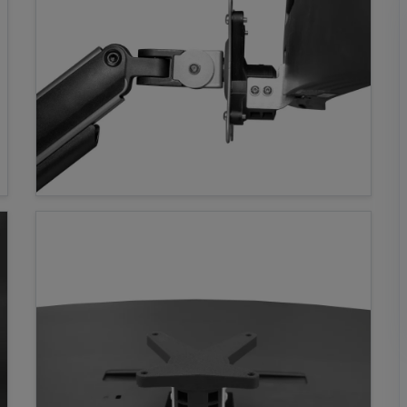
80,42 €
72,38 €
*
19,96
60,46
€
€
*
*
Ajouter les deux au panier
* Incl. TVA, plus Frais d'expédition