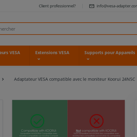
Client professionnel?
info@vesa-adapter.c
er
eurs VESA
Extensions VESA
Supports pour Appareils
Adaptateur VESA compatible avec le moniteur Koorui 24N5C