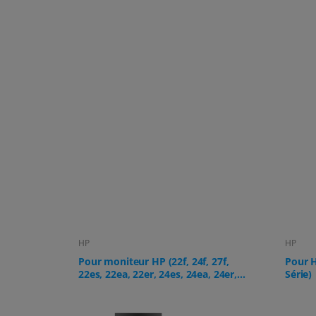
HP
HP
 27f,
Pour HP PC tout-en-un (24-cr, 27-cr
Pour l
, 24er,
Série)
(Z32k 