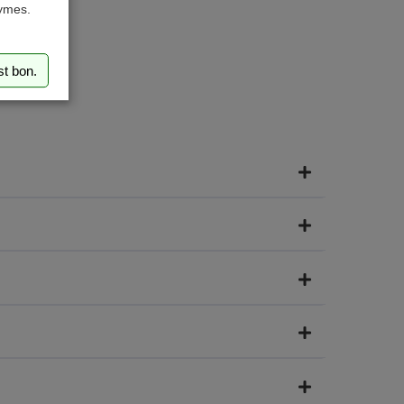
nymes.
st bon.