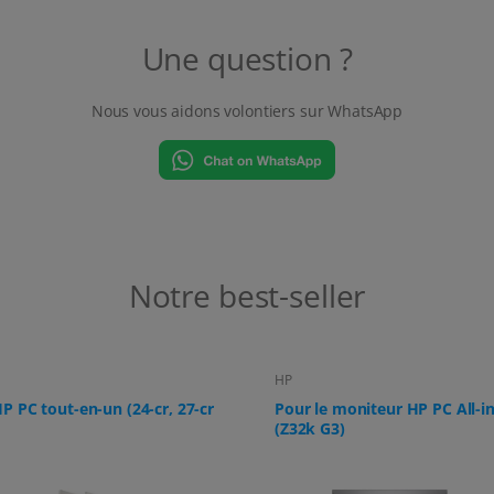
Une question ?
Nous vous aidons volontiers sur WhatsApp
Notre best-seller
HP
e moniteur HP PC All-in-One
Pour HP All-in-One PC (ProO
G3)
G9, 24-f0006ng)