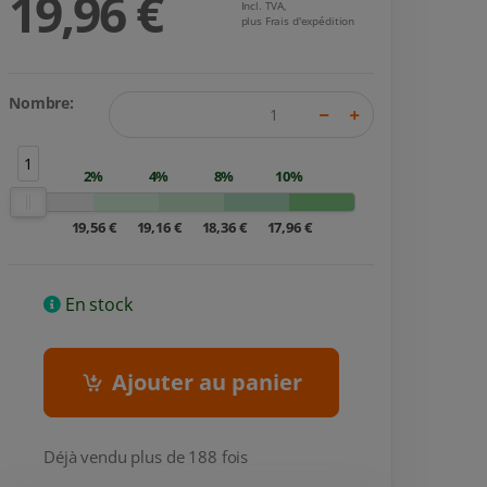
19,96 €
Incl. TVA,
plus Frais d'expédition
Nombre:
1
2%
4%
8%
10%
19,56 €
19,16 €
18,36 €
17,96 €
En stock
Ajouter au panier
Déjà vendu plus de 188 fois