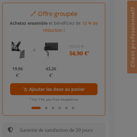
Client professionnel?
🔗 Offre groupée
Achetez ensemble
et bénéficiez de
10 % de
réduction
!
63,22 €
56,90 €
*
19,96
43,26
19,96
€
€
€
*
*
*
Ajouter les deux au panier
Ajouter
* Incl. TVA, plus Frais d'expédition
* Incl. TVA
Garantie de satisfaction de 30 jours